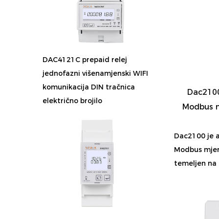
DAC4121C prepaid relej
jednofazni višenamjenski WIFI
komunikacija DIN tračnica
Dac2100
električno brojilo
Modbus m
Dac2100 je 
Modbus mjera
temeljen na p