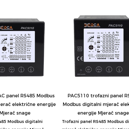
C panel RS485 Modbus
PAC5110 trofazni panel R
jerač električne energije
Modbus digitalni mjerač ele
Mjerač snage
energije Mjerač snag
485 Modbus digitalni
Trofazni panel RS485 Modbus di