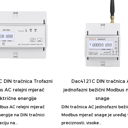
DIN tračnica Trofazni
Dac4121C DIN tračnica
 AC relejni mjerač
jednofazni bežični Modbus 
ktrične energije
snage
bus AC relejni mjerač
DIN tračnica AC jednofazni beži
nergije na DIN tračnici
Modbus mjerač snage je uređaj 
ciju na...
preciznosti, visoke...