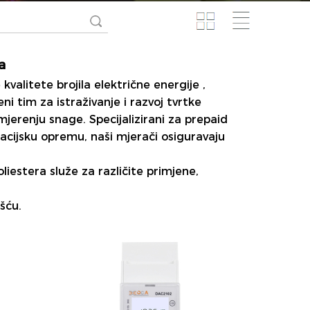
a
e kvalitete
brojila električne energije
,
eni tim za istraživanje i razvoj tvrtke
jerenju snage. Specijalizirani za prepaid
acijsku opremu, naši mjerači osiguravaju
oliestera
služe za različite primjene,
šću.