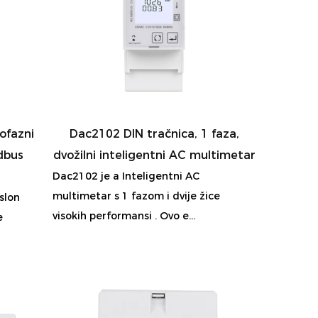
ofazni
Dac2102 DIN tračnica, 1 faza,
dbus
dvožilni inteligentni AC multimetar
Dac2102 je a Inteligentni AC
multimetar s 1 fazom i dvije žice
slon
visokih performansi . Ovo e...
e