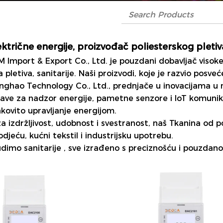
ektrične energije, proizvođač poliesterskog pletiv
 Import & Export Co., Ltd. je pouzdani dobavljač visok
 pletiva, sanitarije. Naši proizvodi, koje je razvio posveć
nghao Technology Co., Ltd., prednjače u inovacijama u m
stave za nadzor energije, pametne senzore i IoT komunik
nkovito upravljanje energijom.
za izdržljivost, udobnost i svestranost, naš
Tkanina od p
odjeću, kućni tekstil i industrijsku upotrebu.
udimo
sanitarije
, sve izrađeno s preciznošću i pouzdano