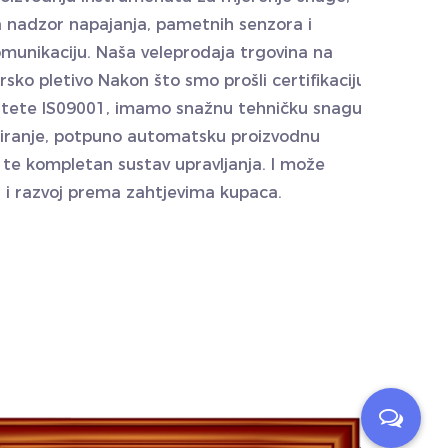
za nadzor napajanja, pametnih senzora i
munikaciju. Naša veleprodaja
trgovina na
ersko pletivo
Nakon što smo prošli certifikaciju
litete IS09001, imamo snažnu tehničku snagu,
iranje, potpuno automatsku proizvodnu
e te kompletan sustav upravljanja. I može
ajn i razvoj prema zahtjevima kupaca.