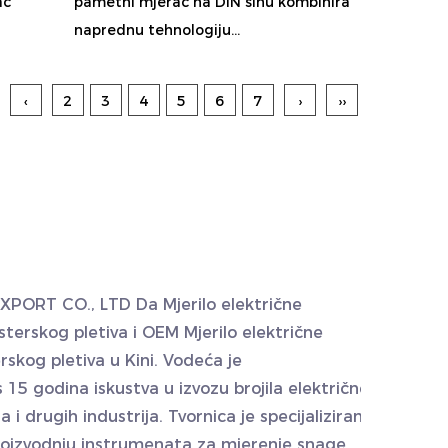
ač
pametni mjerač na DIN šinu kombinira
naprednu tehnologiju...
‹
2
3
4
5
6
7
›
››
EXPORT CO., LTD Da
Mjerilo električne
sterskog pletiva
i
OEM Mjerilo električne
erskog pletiva
u Kini. Vodeća je
 15 godina iskustva u izvozu brojila električne
la i drugih industrija. Tvornica je specijalizirana
 proizvodnju instrumenata za mjerenje snage,