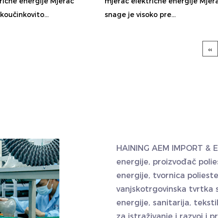
rične energije Mjerač
mjerač električne energije Mjer
koučinkovito...
snage je visoko pre...
‹‹
HAINING AEM IMPORT & 
energije, proizvođač polie
energije, tvornica poliest
vanjskotrgovinska tvrtka s
energije, sanitarija, teksti
za istraživanje i razvoj i