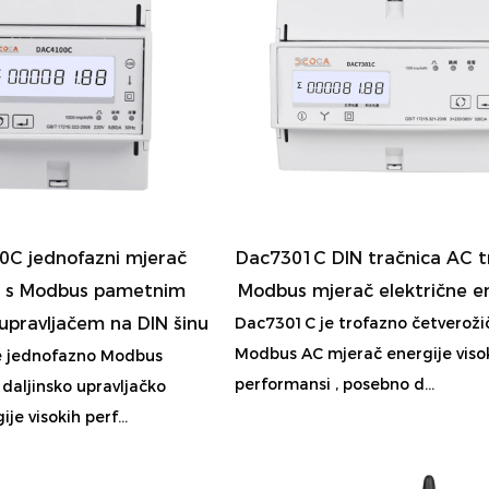
C jednofazni mjerač
Dac7301C DIN tračnica AC t
e s Modbus pametnim
Modbus mjerač električne en
 upravljačem na DIN šinu
Dac7301C je trofazno četveroži
Modbus AC mjerač energije viso
 jednofazno Modbus
performansi , posebno d...
 daljinsko upravljačko
je visokih perf...