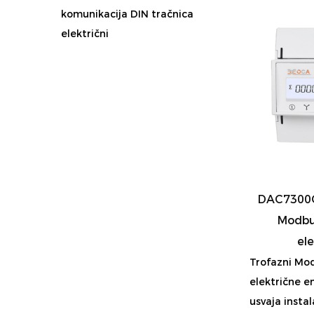
komunikacija DIN tračnica
električni
DAC7300C 
Modbus
ele
Trofazni Mod
električne e
usvaja instala