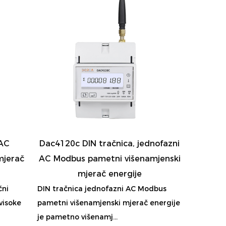
 AC
Dac4120c DIN tračnica, jednofazni
mjerač
AC Modbus pametni višenamjenski
mjerač energije
čni
DIN tračnica jednofazni AC Modbus
visoke
pametni višenamjenski mjerač energije
je pametno višenamj...