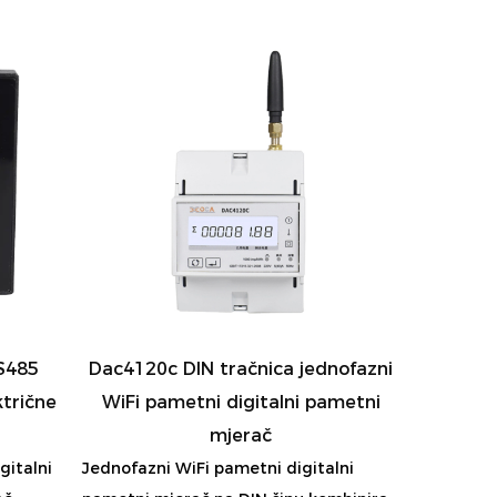
S485
Dac4120c DIN tračnica jednofazni
ktrične
WiFi pametni digitalni pametni
e
mjerač
gitalni
Jednofazni WiFi pametni digitalni