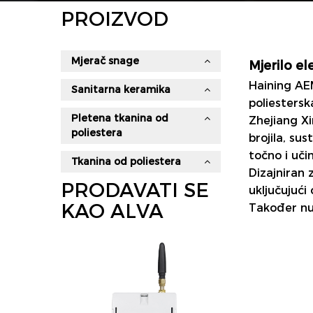
PROIZVOD
Mjerač snage
Mjerilo el
Haining AEM
Sanitarna keramika
poliesterska
Pletena tkanina od
Zhejiang Xi
poliestera
brojila, su
točno i uči
Tkanina od poliestera
Dizajniran 
PRODAVATI SE
uključujući 
KAO ALVA
Također n