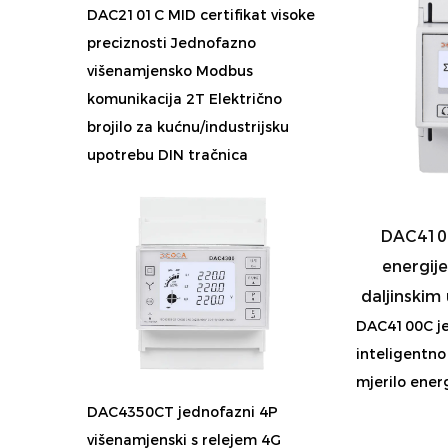
DAC2101C MID certifikat visoke
preciznosti Jednofazno
višenamjensko Modbus
komunikacija 2T Električno
brojilo za kućnu/industrijsku
upotrebu DIN tračnica
DAC4100
energij
daljinskim
DAC4100C je
inteligentno
mjerilo energi
DAC4350CT jednofazni 4P
višenamjenski s relejem 4G