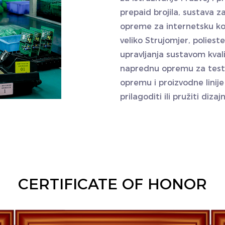
prepaid brojila, sustava 
opreme za internetsku ko
veliko Strujomjer, poliest
upravljanja sustavom kva
naprednu opremu za test
opremu i proizvodne linij
prilagoditi ili pružiti diz
CERTIFICATE OF HONOR