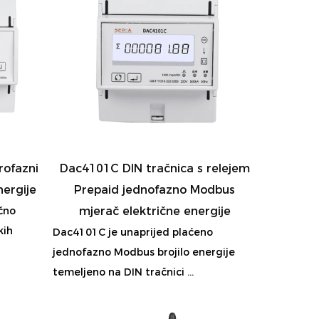
rofazni
Dac4101C DIN tračnica s relejem
ergije
Prepaid jednofazno Modbus
čno
mjerač električne energije
kih
Dac4101C je unaprijed plaćeno
jednofazno Modbus brojilo energije
temeljeno na DIN tračnici ...