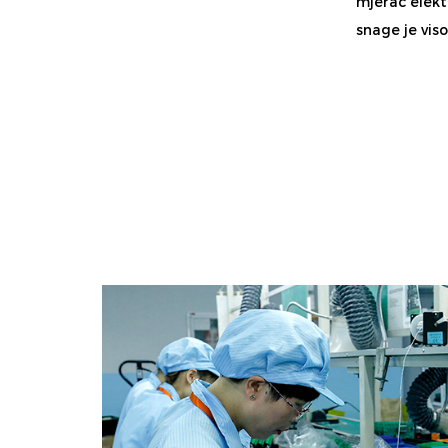
mjerač elekt
snage je viso