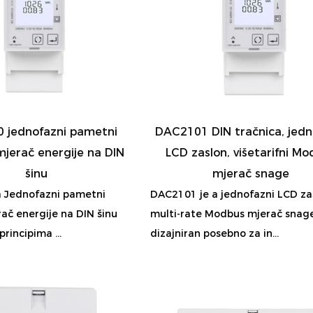
 jednofazni pametni
DAC2101 DIN tračnica, jedn
jerač energije na DIN
LCD zaslon, višetarifni Mo
šinu
mjerač snage
a Jednofazni pametni
DAC2101 je a jednofazni LCD za
č energije na DIN šinu
multi-rate Modbus mjerač snag
rincipima ...
dizajniran posebno za in...