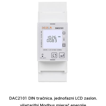
DAC2101 DIN tračnica, jednofazni LCD zaslon,
višetarifni Modbus mjerač energije