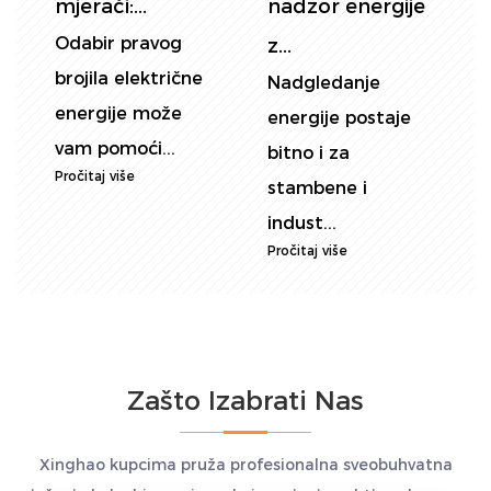
Jednofazni
energije: DIN
m
električni brojili
O
željez...
DIN Rail naširoko
b
Precizno mjerenje
se korist...
e
potrošnje energije
Pročitaj više
v
ključno je u različi...
P
Pročitaj više
Zašto Izabrati Nas
Xinghao kupcima pruža profesionalna sveobuhvatna