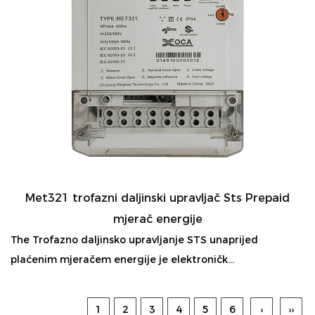
Met321 trofazni daljinski upravljač Sts Prepaid
mjerač energije
The Trofazno daljinsko upravljanje STS unaprijed
plaćenim mjeračem energije je elektroničk...
1
2
3
4
5
6
›
››