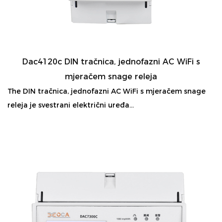
Dac4120c DIN tračnica, jednofazni AC WiFi s
mjeračem snage releja
The DIN tračnica, jednofazni AC WiFi s mjeračem snage
releja je svestrani električni uređa...