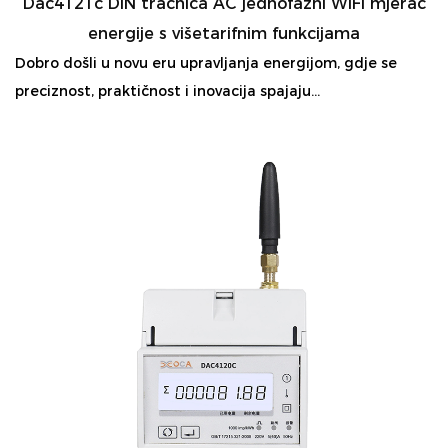
Dac4121c DIN tračnica AC jednofazni WiFi mjerač
energije s višetarifnim funkcijama
Dobro došli u novu eru upravljanja energijom, gdje se
preciznost, praktičnost i inovacija spajaju...