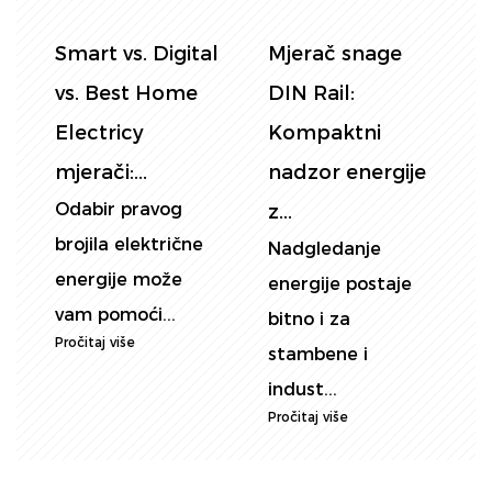
Smart vs. Digital
Mjerač snage
i:
vs. Best Home
DIN Rail:
p
Electricy
Kompaktni
e
mjerači:...
nadzor energije
e
Odabir pravog
z...
ž
brojila električne
Nadgledanje
P
energije može
energije postaje
p
vam pomoći...
bitno i za
k
Pročitaj više
P
stambene i
indust...
Pročitaj više