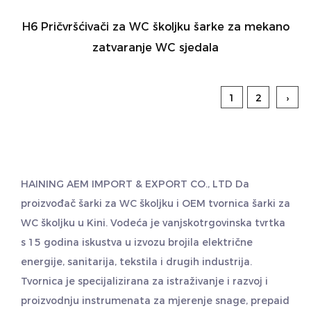
H6 Pričvršćivači za WC školjku šarke za mekano
zatvaranje WC sjedala
1
2
›
HAINING AEM IMPORT & EXPORT CO., LTD Da
proizvođač šarki za WC školjku
i
OEM tvornica šarki za
WC školjku
u Kini. Vodeća je vanjskotrgovinska tvrtka
s 15 godina iskustva u izvozu brojila električne
energije, sanitarija, tekstila i drugih industrija.
Tvornica je specijalizirana za istraživanje i razvoj i
proizvodnju instrumenata za mjerenje snage, prepaid