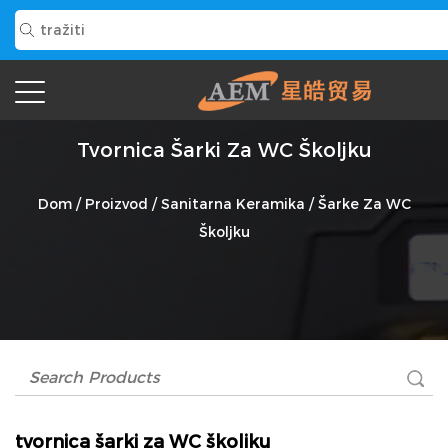
Tvornica Šarki Za WC Školjku
Dom
/
Proizvod
/
Sanitarna Keramika
/
Šarke Za WC
Školjku
tvornica šarki za WC školjku