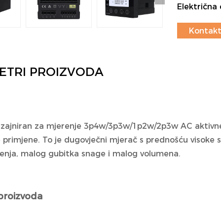
Električn
Kontakt
ETRI PROIZVODA
dizajniran za mjerenje 3p4w/3p3w/1p2w/2p3w AC aktivn
e primjene. To je dugovječni mjerač s prednošću visoke s
enja, malog gubitka snage i malog volumena.
proizvoda