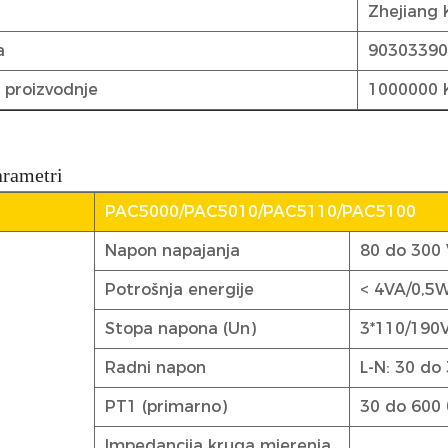
Zhejiang 
a
9030339
 proizvodnje
1000000 
arametri
PAC5000/PAC5010/PAC5110/PAC5100
Napon napajanja
80 do 300 
Potrošnja energije
< 4VA/0,5
Stopa napona (Un)
3*110/190V
Radni napon
L-N: 30 do
PT1 (primarno)
30 do 600
Impedancija kruga mjerenja