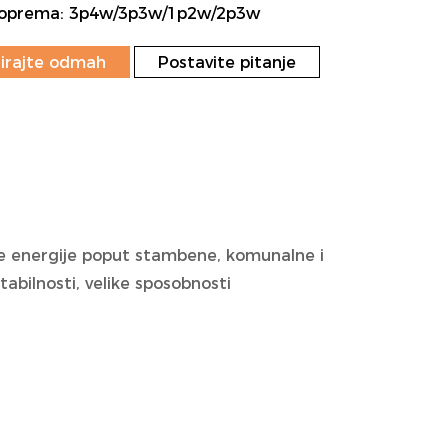
a oprema: 3p4w/3p3w/1p2w/2p3w
irajte odmah
Postavite pitanje
e energije poput stambene, komunalne i
tabilnosti, velike sposobnosti