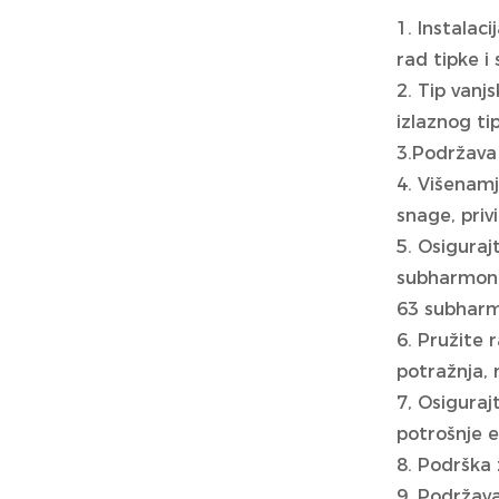
1. Instalac
rad tipke i
2. Tip vanj
izlaznog t
3.Podržava
4. Višenam
snage, priv
5. Osiguraj
subharmonic
63 subharm
6. Pružite 
potražnja, 
7, Osiguraj
potrošnje e
8. Podrška z
9. Podržava