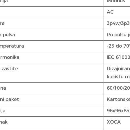
cija
Modbus
AC
re
3p4w/3p
 pulsa
Po pulsu 
mperatura
-25 do 70
armonika
IEC 61000
 zaštite
Dizajnira
kućištu m
ina
60/100/20
ni paket
Kartonske
ija
96x96x85
znak
XOCA