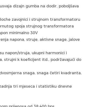
 usvaja dizajn gumba na dodir, poboljšava
Roche zavojnici i strujnom transformatoru
brnutog spoja strujnog transformatora
napon minimalno 30V
ja napona, struje, aktivne snage, jalove
 su napon/struja, ukupni harmonici i
strujni k koeficijent itd., podržavajući do
su dvosmjerna snaga, snaga četiri kvadranta,
zadnja tri mjeseca i statistiku dnevne
inom prijenosa od 38,400 bps