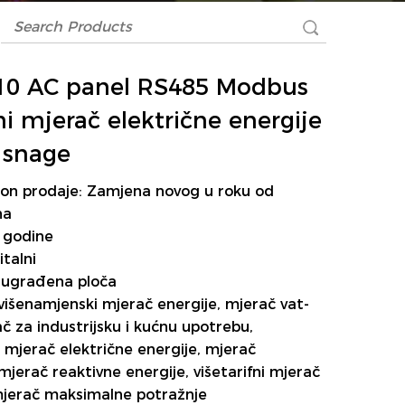
0 AC panel RS485 Modbus
ni mjerač električne energije
 snage
on prodaje: Zamjena novog u roku od
na
 godine
italni
: ugrađena ploča
višenamjenski mjerač energije, mjerač vat-
č za industrijsku i kućnu upotrebu,
 mjerač električne energije, mjerač
mjerač reaktivne energije, višetarifni mjerač
mjerač maksimalne potražnje