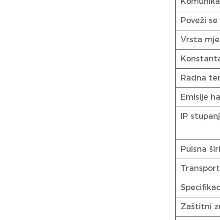
Komunika
Poveži se
Vrsta mje
Konstanta
Radna te
Emisije h
IP stupanj
Pulsna šir
Transport
Specifikac
Zaštitni 