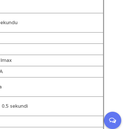
sekundu
 Imax
 A
a
 0,5 sekundi