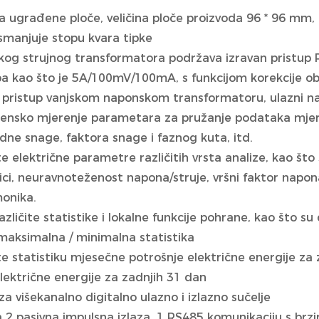
ija ugrađene ploče, veličina ploče proizvoda 96 * 96 mm,
 smanjuje stopu kvara tipke
skog strujnog transformatora podržava izravan pristup 
ipa kao što je 5A/100mV/100mA, s funkcijom korekcije o
 pristup vanjskom naponskom transformatoru, ulazni 
jensko mjerenje parametara za pružanje podataka mjeren
idne snage, faktora snage i faznog kuta, itd.
te električne parametre različitih vrsta analize, kao što
i, neuravnoteženost napona/struje, vršni faktor napona, 
onika.
različite statistike i lokalne funkcije pohrane, kao što 
maksimalna / minimalna statistika
te statistiku mjesečne potrošnje električne energije za 
lektrične energije za zadnjih 31 dan
a višekanalno digitalno ulazno i ​​izlazno sučelje
 2 pasivna impulsna izlaza, 1 RS485 komunikaciju s brz