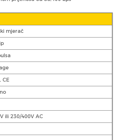
čki mjerač
ip
ulsa
nage
, CE
eno
V ili 230/400V AC