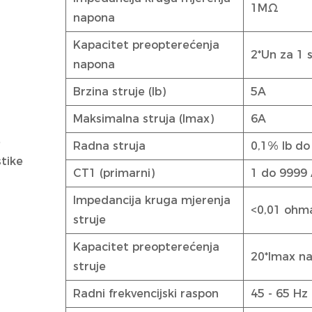
1MΩ
napona
Kapacitet preopterećenja
2*Un za 1 
napona
Brzina struje (Ib)
5A
Maksimalna struja (Imax)
6A
e
Radna struja
0,1% Ib do
stike
CT1 (primarni)
1 do 9999
Impedancija kruga mjerenja
<0,01 ohm
struje
Kapacitet preopterećenja
20*Imax na
struje
Radni frekvencijski raspon
45 - 65 Hz