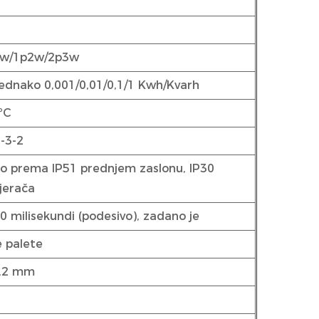
3w/1p2w/2p3w
jednako 0,001/0,01/0,1/1 Kwh/Kvarh
ºC
-3-2
no prema IP51 prednjem zaslonu, IP30
jerača
0 milisekundi (podesivo), zadano je
 palete
,2 mm