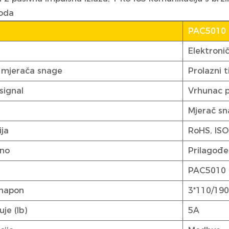
voda
.
PAC5010
Elektroni
k mjerača snage
Prolazni t
signal
Vrhunac p
Mjerač s
ija
RoHS, ISO
eno
Prilagođ
PAC5010
 napon
3*110/190
uje (Ib)
5A