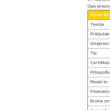
Opis proiz
Model BR
Teorija
Priključa
Izmjereni 
Tip
Certifikac
Prilagođ
Model br.
Povezani
Brzina str