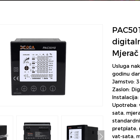
PAC501
digital
Mjerač
Usluga nak
godinu da
Jamstvo: 3
Zaslon: Dig
Instalacija
Upotreba: 
sata, mjera
standardni
pretplate, 
vat-sata, 