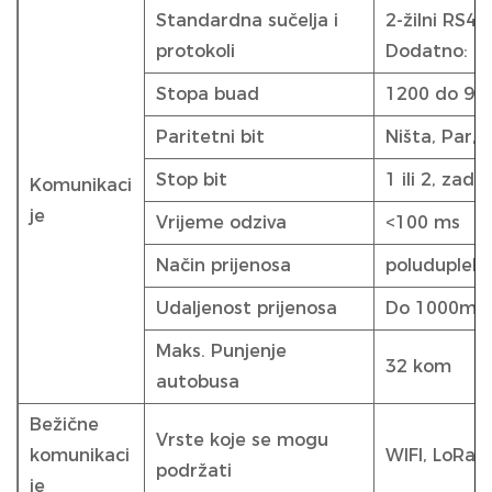
Standardna sučelja i
2-žilni RS4
protokoli
Dodatno: M
Stopa buad
1200 do 960
Paritetni bit
Ništa, Par, 
Stop bit
1 ili 2, zada
Komunikaci
je
Vrijeme odziva
<100 ms
Način prijenosa
poludupleks
Udaljenost prijenosa
Do 1000m
Maks. Punjenje
32 kom
autobusa
Bežične
Vrste koje se mogu
komunikaci
WIFI, LoRa, 
podržati
je