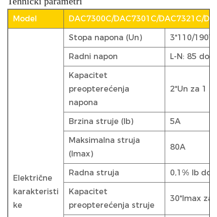
Tehnički parametri
Model
DAC7300C/DAC7301C/DAC7321C/DA
Stopa napona (Un)
3*110/190V 
Radni napon
L-N: 85 do 
Kapacitet
preopterećenja
2*Un za 1 s
napona
Brzina struje (Ib)
5A
Maksimalna struja
80A
(Imax)
Radna struja
0,1% Ib do 
Električne
karakteristi
Kapacitet
30*Imax za 
ke
preopterećenja struje