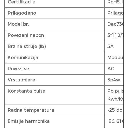
Certifikacija
RoHS, IS
Prilagođeno
Prilagođ
Model br.
Dac730
Povezani napon
3*110/19
Brzina struje (Ib)
5A
Komunikacija
Modbus
Poveži se
AC
Vrsta mjere
3p4w
Konstanta pulsa
Po pulsu
Kwh/Kva
Radna temperatura
-25 do 5
Emisije harmonika
IEC 6100