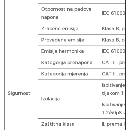
Otpornost na padove
IEC 61000-4
napona
Zračene emisije
Klasa B, p
Provedene emisije
Klasa B, p
Emisije harmonika
IEC 61000-3
Kategorija prenapona
CAT III, pr
Kategorija mjerenja
CAT III, pr
Ispitivanje
Sigurnost
tijekom 1 m
Izolacija
Ispitivanje
1,2/50µS val
Zaštitna klasa
II, prema I