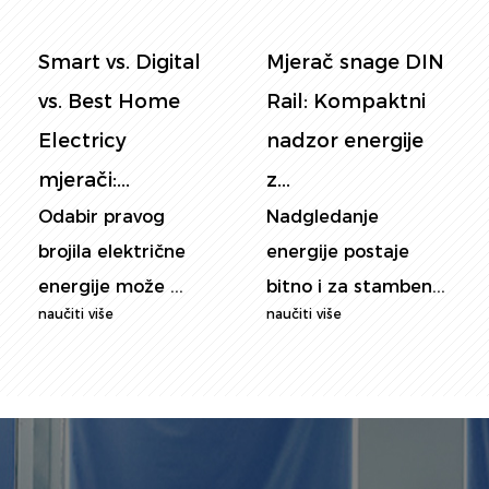
Mjerač snage DIN
Mjerač snage
Rail: Kompaktni
ploče: Ultimate
nadzor energije
Vodič za nadzor
z...
pamet...
Nadgledanje
U današnjem svijetu
energije postaje
svjesnom energijom
bitno i za stamben...
nadgleda...
naučiti više
naučiti više