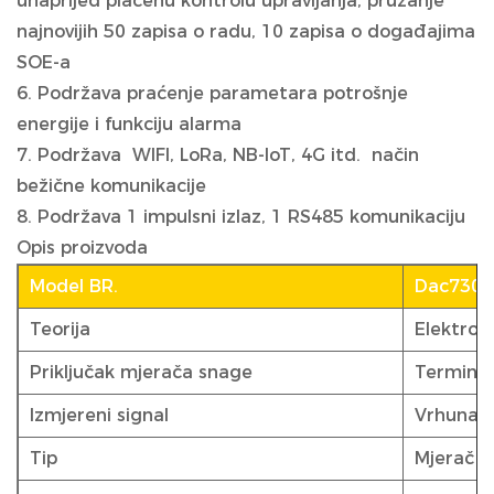
unaprijed plaćenu kontrolu upravljanja, pružanje
najnovijih 50 zapisa o radu, 10 zapisa o događajima
SOE-a
6. Podržava praćenje parametara potrošnje
energije i funkciju alarma
7. Podržava WIFI, LoRa, NB-IoT, 4G itd. način
bežične komunikacije
8. Podržava 1 impulsni izlaz, 1 RS485 komunikaciju
Opis proizvoda
Model BR.
Dac730
Teorija
Elektron
Priključak mjerača snage
Terminal
Izmjereni signal
Vrhunac 
Tip
Mjerač s