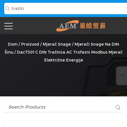
Dac7301C DIN Tračnica AC Trofazni Modbus Mjerač
Električne Energije Dobavljač
Dom
/
Proizvod
/
Mjerač Snage
/
Mjerači Snage Na DIN
Šinu
/
Dac7301C DIN Tračnica AC Trofazni Modbus Mjerač
Električne Energije