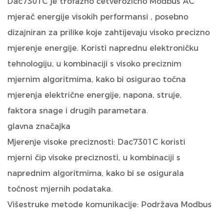
Dac7301C je trofazno četverožično Modbus AC
mjerač energije visokih performansi
, posebno
dizajniran za prilike koje zahtijevaju visoko precizno
mjerenje energije. Koristi naprednu elektroničku
tehnologiju, u kombinaciji s visoko preciznim
mjernim algoritmima, kako bi osigurao točna
mjerenja električne energije, napona, struje,
faktora snage i drugih parametara.
glavna značajka
Mjerenje visoke preciznosti: Dac7301C koristi
mjerni čip visoke preciznosti, u kombinaciji s
naprednim algoritmima, kako bi se osigurala
točnost mjernih podataka.
Višestruke metode komunikacije: Podržava Modbus