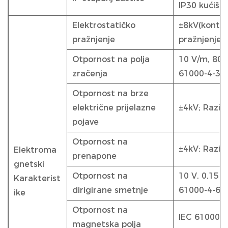
IP30 kućišt
Elektrostatičko
±8kV(kontak
pražnjenje
pražnjenje)
Otpornost na polja
10 V/m, 80 
zračenja
61000-4-3
Otpornost na brze
električne prijelazne
±4kV; Razin
pojave
Otpornost na
±4kV; Razin
Elektroma
prenapone
gnetski
Otpornost na
10 V, 0,15 
Karakterist
dirigirane smetnje
61000-4-6
ike
Otpornost na
IEC 61000-4
magnetska polja