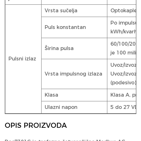
Vrsta sučelja
Optokapler 
Po impulsu 
Puls konstantan
kWh/kvarh (
60/100/200 
Širina pulsa
je 100 milis
Pulsni izlaz
Uvoz/izvoz/
Vrsta impulsnog izlaza
Uvoz/izvoz/
(podesivo)
Klasa
Klasa A, pr
Ulazni napon
5 do 27 VD
OPIS PROIZVODA