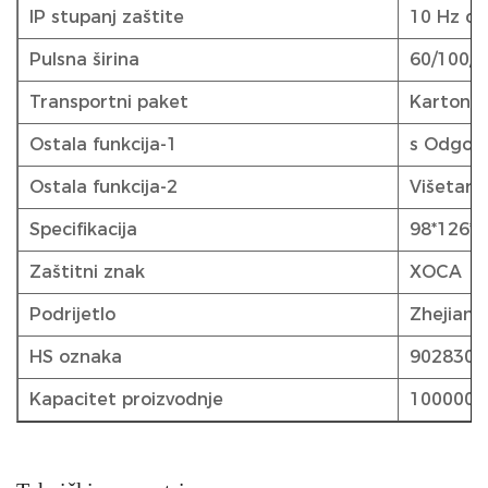
IP stupanj zaštite
10 Hz do
Pulsna širina
60/100/2
Transportni paket
Kartonsk
Ostala funkcija-1
s Odgov
Ostala funkcija-2
Višetarif
Specifikacija
98*126*
Zaštitni znak
XOCA
Podrijetlo
Zhejiang
HS oznaka
9028301
Kapacitet proizvodnje
1000000