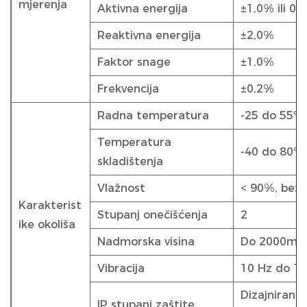
mjerenja
Aktivna energija
±1,0% ili 0,
Reaktivna energija
±2,0%
Faktor snage
±1,0%
Frekvencija
±0,2%
Radna temperatura
-25 do 55ºC
Temperatura
-40 do 80ºC
skladištenja
Vlažnost
< 90%, bez 
Karakterist
Stupanj onečišćenja
2
ike okoliša
Nadmorska visina
Do 2000m
Vibracija
10 Hz do 15
Dizajnirano
IP stupanj zaštite