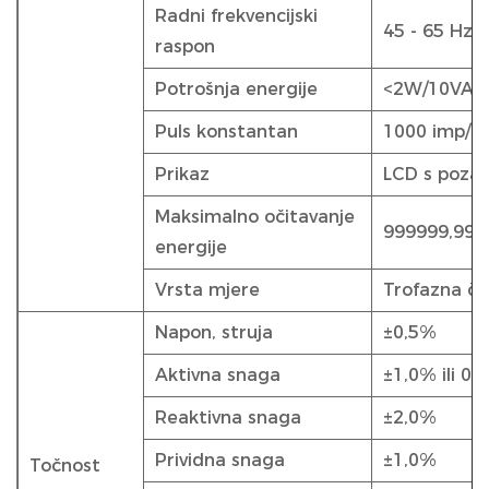
Radni frekvencijski
45 - 65 Hz
raspon
Potrošnja energije
<2W/10VA
Puls konstantan
1000 imp/k
Prikaz
LCD s pozad
Maksimalno očitavanje
999999,99 
energije
Vrsta mjere
Trofazna čet
Napon, struja
±0,5%
Aktivna snaga
±1,0% ili 0,
Reaktivna snaga
±2,0%
Prividna snaga
±1,0%
Točnost