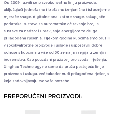
Nadzor napajanja: pogodan za različite sustave
Od 2009. razvili smo sveobuhvatnu liniju proizvoda,
nadzora napajanja za praćenje potrošnje energije,
uključujući jednofazne i trofazne izmjenične i istosmjerne
napona, struje i drugih parametara u stvarnom
mjerače snage, digitalne analizatore snage, sakupljače
podataka, sustave za automatsko očitavanje brojila,
vremenu.
sustave za nadzor i upravljanje energijom te druga
Industrijska automatizacija: U sustavima
prilagođena rješenja. Tijekom godina kupcima smo pružili
industrijske automatizacije, koristi se za mjerenje
visokokvalitetne proizvode i usluge i uspostavili dobre
energije, upravljanje i optimizaciju.
odnose s kupcima u više od 50 zemalja i regija u zemlji i
Komercijalne zgrade: Koristi se za upravljanje
inozemstvu. Kao pouzdani pružatelj proizvoda i rješenja,
napajanjem komercijalnih zgrada kao što su
Xinghao Technology ne samo da pruža postojeće linije
trgovački centri i uredske zgrade kako bi se
proizvoda i usluga, već također nudi prilagođena rješenja
koja zadovoljavaju sve vaše potrebe.
postigla učinkovita upotreba energije.
Energetski pregled: Kao alat za energetski
PREPORUČENI PROIZVODI:
pregled, pomaže tvrtkama ili institucijama da
razumiju korištenje energije i formuliraju strategije