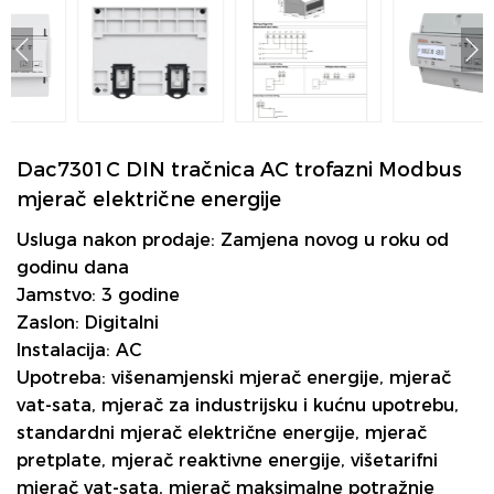
Dac7301C DIN tračnica AC trofazni Modbus
mjerač električne energije
Usluga nakon prodaje: Zamjena novog u roku od
godinu dana
Jamstvo: 3 godine
Zaslon: Digitalni
Instalacija: AC
Upotreba: višenamjenski mjerač energije, mjerač
vat-sata, mjerač za industrijsku i kućnu upotrebu,
standardni mjerač električne energije, mjerač
pretplate, mjerač reaktivne energije, višetarifni
mjerač vat-sata, mjerač maksimalne potražnje