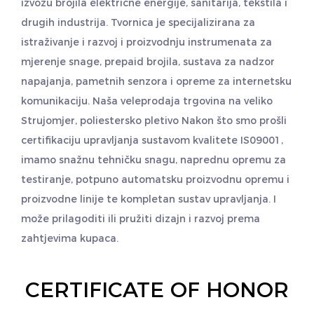
izvozu brojila električne energije, sanitarija, tekstila i
drugih industrija. Tvornica je specijalizirana za
istraživanje i razvoj i proizvodnju instrumenata za
mjerenje snage, prepaid brojila, sustava za nadzor
napajanja, pametnih senzora i opreme za internetsku
komunikaciju. Naša veleprodaja
trgovina na veliko
Strujomjer, poliestersko pletivo
Nakon što smo prošli
certifikaciju upravljanja sustavom kvalitete IS09001,
imamo snažnu tehničku snagu, naprednu opremu za
testiranje, potpuno automatsku proizvodnu opremu i
proizvodne linije te kompletan sustav upravljanja. I
može prilagoditi ili pružiti dizajn i razvoj prema
zahtjevima kupaca.
CERTIFICATE OF HONOR