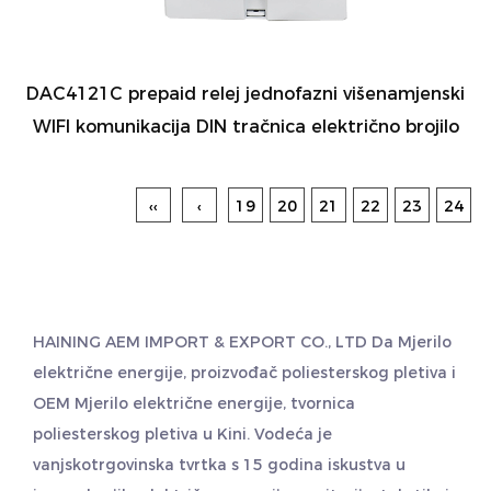
DAC4121C prepaid relej jednofazni višenamjenski
WIFI komunikacija DIN tračnica električno brojilo
‹‹
‹
19
20
21
22
23
24
HAINING AEM IMPORT & EXPORT CO., LTD Da
Mjerilo
električne energije, proizvođač poliesterskog pletiva
i
OEM Mjerilo električne energije, tvornica
poliesterskog pletiva
u Kini. Vodeća je
vanjskotrgovinska tvrtka s 15 godina iskustva u