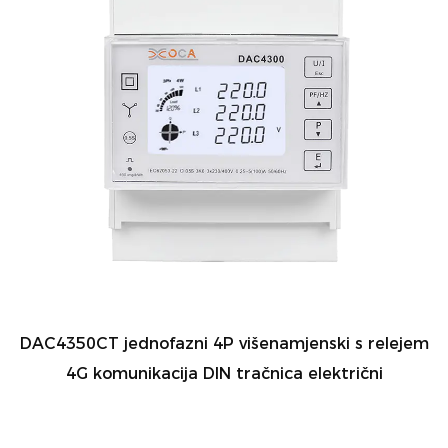
DAC4350CT jednofazni 4P višenamjenski s relejem
4G komunikacija DIN tračnica električni