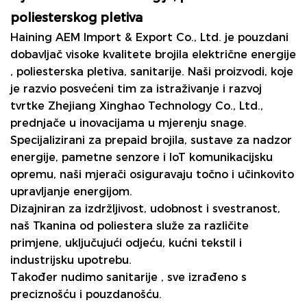
poliesterskog pletiva
Haining AEM Import & Export Co., Ltd. je pouzdani
dobavljač visoke kvalitete
brojila električne energije
, poliesterska pletiva, sanitarije. Naši proizvodi, koje
je razvio posvećeni tim za istraživanje i razvoj
tvrtke Zhejiang Xinghao Technology Co., Ltd.,
prednjače u inovacijama u mjerenju snage.
Specijalizirani za prepaid brojila, sustave za nadzor
energije, pametne senzore i IoT komunikacijsku
opremu, naši mjerači osiguravaju točno i učinkovito
upravljanje energijom.
Dizajniran za izdržljivost, udobnost i svestranost,
naš
Tkanina od poliestera
služe za različite
primjene, uključujući odjeću, kućni tekstil i
industrijsku upotrebu.
Također nudimo
sanitarije
, sve izrađeno s
preciznošću i pouzdanošću.