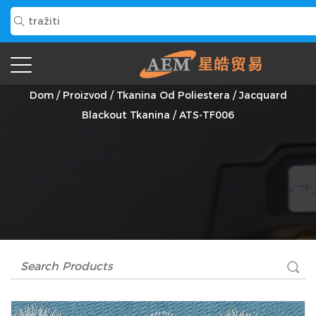
ATS-TF006 Dobavljač
Dom
/
Proizvod
/
Tkanina Od Poliestera
/
Jacquard
Blackout Tkanina
/
ATS-TF006