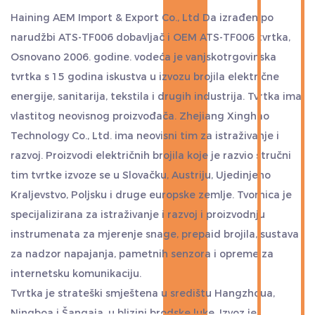
Haining AEM Import & Export Co., Ltd Da
izrađen po
narudžbi ATS-TF006 dobavljač
i
OEM ATS-TF006 tvrtka
,
Osnovano 2006. godine. vodeća je vanjskotrgovinska
tvrtka s 15 godina iskustva u izvozu brojila električne
energije, sanitarija, tekstila i drugih industrija. Tvrtka ima
vlastitog neovisnog proizvođača. Zhejiang Xinghao
Technology Co., Ltd. ima neovisni tim za istraživanje i
razvoj. Proizvodi električnih brojila koje je razvio stručni
tim tvrtke izvoze se u Slovačku, Austriju, Ujedinjeno
Kraljevstvo, Poljsku i druge europske zemlje. Tvornica je
specijalizirana za istraživanje i razvoj i proizvodnju
instrumenata za mjerenje snage, prepaid brojila, sustava
za nadzor napajanja, pametnih senzora i opreme za
internetsku komunikaciju.
Tvrtka je strateški smještena u središtu Hangzhoua,
Ningboa i Šangaja, u blizini brodske luke. Izvoz je