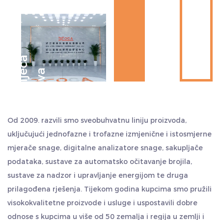
praktičan, štedi više vremena i troškova. Kvalitetu
smatramo svojim životom i uvijek se pridržavamo stila
rada "iskrenosti i pragmatizma, upornosti, timskog rada i
samonadilaženja". Iskreno pozdravljamo kupce u zemlji i
D
e
s
e
t
l
j
ć
a
i
s
k
u
s
t
v
inozemstvu da nas posjete i traže zajednički razvoj i
e
a
stvaraju sjaj.
Od 2009. razvili smo sveobuhvatnu liniju proizvoda,
uključujući jednofazne i trofazne izmjenične i istosmjerne
mjerače snage, digitalne analizatore snage, sakupljače
podataka, sustave za automatsko očitavanje brojila,
sustave za nadzor i upravljanje energijom te druga
prilagođena rješenja. Tijekom godina kupcima smo pružili
visokokvalitetne proizvode i usluge i uspostavili dobre
odnose s kupcima u više od 50 zemalja i regija u zemlji i