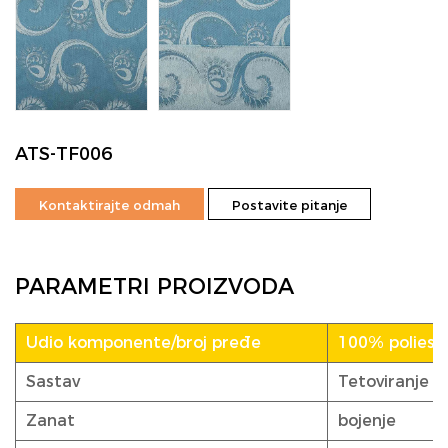
ATS-TF006
Kontaktirajte odmah
Postavite pitanje
PARAMETRI PROIZVODA
Udio komponente/broj pređe
100% poliester
Sastav
Tetoviranje
Zanat
bojenje