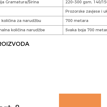
cija Gramatura/Širina
220~300 gsm, 140/15
Prozorske zavjese i uk
 količina za narudžbu
700 metara
malna količina narudžbe
Svaka boja 700 metara 
PROIZVODA