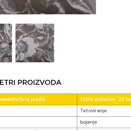
ETRI PROIZVODA
ponente/broj pređe
100% poliester, 22 tat
Tetoviranje
bojenje