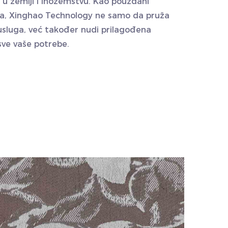
a u zemlji i inozemstvu. Kao pouzdani
enja, Xinghao Technology ne samo da pruža
i usluga, već također nudi prilagođena
sve vaše potrebe.