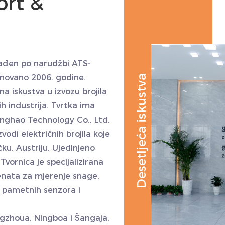
rt &
rađen po narudžbi ATS-
snovano 2006. godine.
Desetljeća iskustva
a iskustva u izvozu brojila
gih industrija. Tvrtka ima
inghao Technology Co., Ltd.
zvodi električnih brojila koje
čku, Austriju, Ujedinjeno
Tvornica je specijalizirana
menata za mjerenje snage,
, pametnih senzora i
ngzhoua, Ningboa i Šangaja,