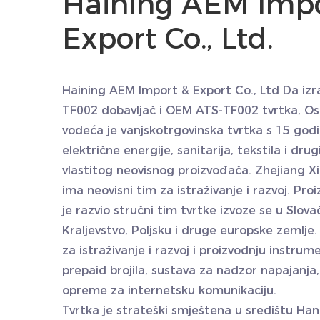
Haining AEM Impo
Export Co., Ltd.
Haining AEM Import & Export Co., Ltd Da
iz
TF002 dobavljač
i
OEM ATS-TF002 tvrtka
, O
vodeća je vanjskotrgovinska tvrtka s 15 godin
električne energije, sanitarija, tekstila i dru
vlastitog neovisnog proizvođača. Zhejiang X
ima neovisni tim za istraživanje i razvoj. Proi
je razvio stručni tim tvrtke izvoze se u Slova
Kraljevstvo, Poljsku i druge europske zemlje. 
za istraživanje i razvoj i proizvodnju instru
prepaid brojila, sustava za nadzor napajanja
opreme za internetsku komunikaciju.
Tvrtka je strateški smještena u središtu Ha