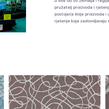
u više od 50 zemalja i regij
pružatelj proizvoda i rješ
postojeće linije proizvoda 
rješenja koja zadovoljavaju 