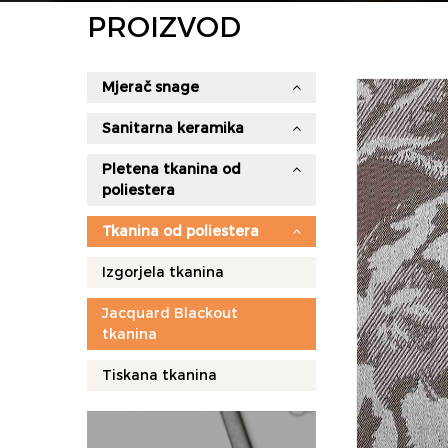
PROIZVOD
Mjerač snage
Sanitarna keramika
Pletena tkanina od
poliestera
Tkanina od poliestera
Izgorjela tkanina
Jacquard Blackout
tkanina
Tiskana tkanina