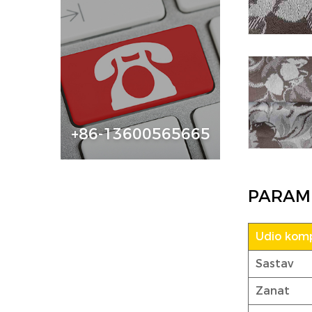
+86-13600565665
PARAM
Udio kom
Sastav
Zanat