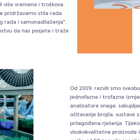
di više vremena i troškova.
se pridržavamo stila rada
g rada i samonadilaženja".
stvu da nas posjete i traže
Od 2009. razvili smo sveobuh
jednofazne i trofazne izmje
analizatore snage, sakuplj
očitavanje brojila, sustave 
prilagođena rješenja. Tije
visokokvalitetne proizvode 