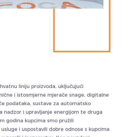
vatnu liniju proizvoda, uključujući
nične i istosmjerne mjerače snage, digitalne
ače podataka, sustave za automatsko
za nadzor i upravljanje energijom te druga
kom godina kupcima smo pružili
i usluge i uspostavili dobre odnose s kupcima