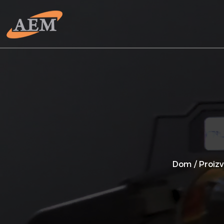
Dom
/
Proiz