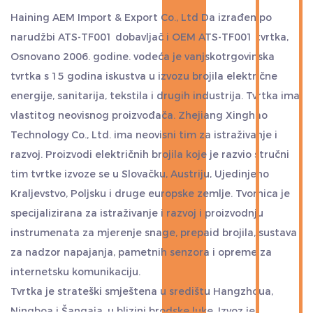
Haining AEM Import & Export Co., Ltd Da
izrađen po
narudžbi ATS-TF001 dobavljač
i
OEM ATS-TF001 tvrtka
,
Osnovano 2006. godine. vodeća je vanjskotrgovinska
tvrtka s 15 godina iskustva u izvozu brojila električne
energije, sanitarija, tekstila i drugih industrija. Tvrtka ima
vlastitog neovisnog proizvođača. Zhejiang Xinghao
Technology Co., Ltd. ima neovisni tim za istraživanje i
razvoj. Proizvodi električnih brojila koje je razvio stručni
tim tvrtke izvoze se u Slovačku, Austriju, Ujedinjeno
Kraljevstvo, Poljsku i druge europske zemlje. Tvornica je
specijalizirana za istraživanje i razvoj i proizvodnju
instrumenata za mjerenje snage, prepaid brojila, sustava
za nadzor napajanja, pametnih senzora i opreme za
internetsku komunikaciju.
Tvrtka je strateški smještena u središtu Hangzhoua,
Ningboa i Šangaja, u blizini brodske luke. Izvoz je