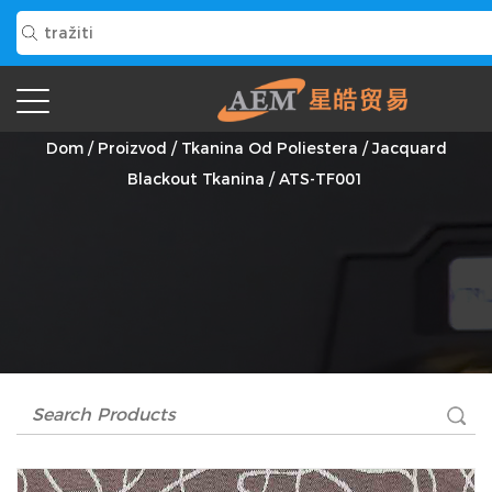
ATS-TF001 Dobavljač
Dom
/
Proizvod
/
Tkanina Od Poliestera
/
Jacquard
Blackout Tkanina
/
ATS-TF001