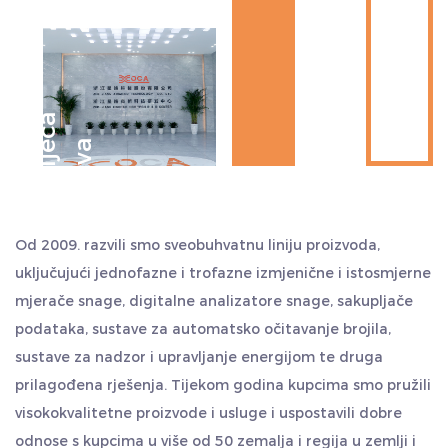
praktičan, štedi više vremena i troškova. Kvalitetu
smatramo svojim životom i uvijek se pridržavamo stila
rada "iskrenosti i pragmatizma, upornosti, timskog rada i
samonadilaženja". Iskreno pozdravljamo kupce u zemlji i
D
e
s
e
t
l
j
ć
a
i
s
k
u
s
t
v
inozemstvu da nas posjete i traže zajednički razvoj i
e
a
stvaraju sjaj.
Od 2009. razvili smo sveobuhvatnu liniju proizvoda,
uključujući jednofazne i trofazne izmjenične i istosmjerne
mjerače snage, digitalne analizatore snage, sakupljače
podataka, sustave za automatsko očitavanje brojila,
sustave za nadzor i upravljanje energijom te druga
prilagođena rješenja. Tijekom godina kupcima smo pružili
visokokvalitetne proizvode i usluge i uspostavili dobre
odnose s kupcima u više od 50 zemalja i regija u zemlji i